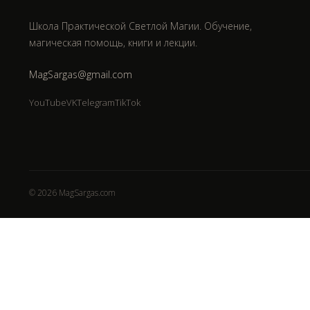
Школа Практической Светлой Магии. Обучение,
магическая помощь, книги и лекции.
MagSargas@gmail.com
YouTube
VK
Telegram
TikTok
© 2026 MagSargas.com