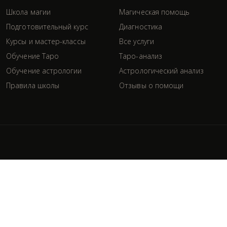
Школа магии
Магическая помощь
Подготовительный курс
Диагностика
Курсы и мастер-классы
Все услуги
Обучение Таро
Таро-анализ
Обучение астрологии
Астрологический анализ
Правила школы
Отзывы о помощи