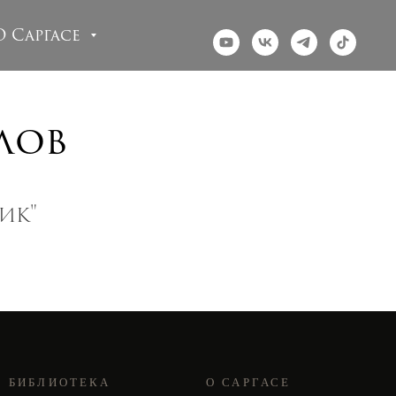
О Саргасе
лов
ик"
БИБЛИОТЕКА
О САРГАСЕ